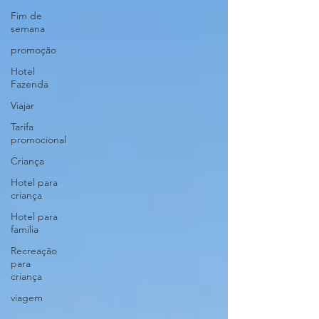
Fim de
semana
promoção
Hotel
Fazenda
Viajar
Tarifa
promocional
Criança
Hotel para
criança
Hotel para
familia
Recreação
para
criança
viagem