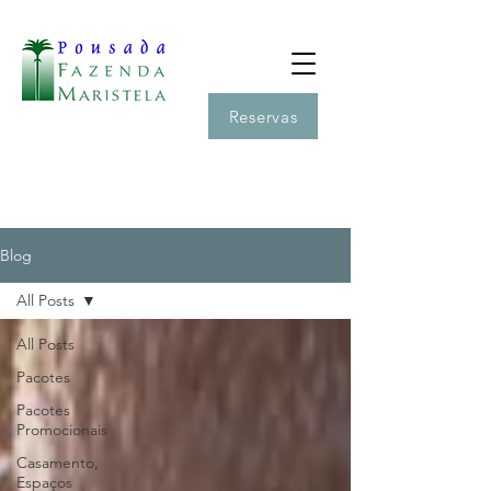
Reservas
Blog
All Posts
All Posts
Pacotes
Pacotes
Promocionais
Casamento,
Espaços