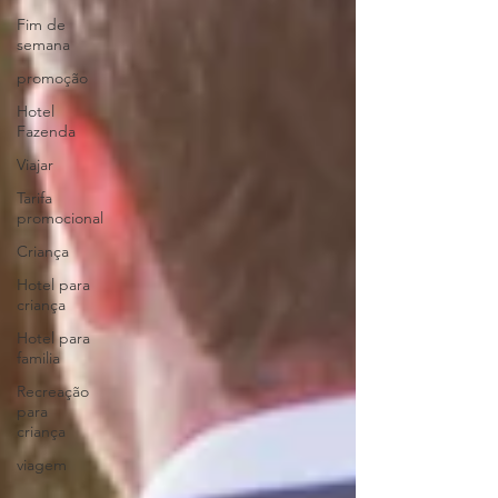
Fim de
semana
promoção
Hotel
Fazenda
Viajar
Tarifa
promocional
Criança
Hotel para
criança
Hotel para
familia
Recreação
para
criança
viagem