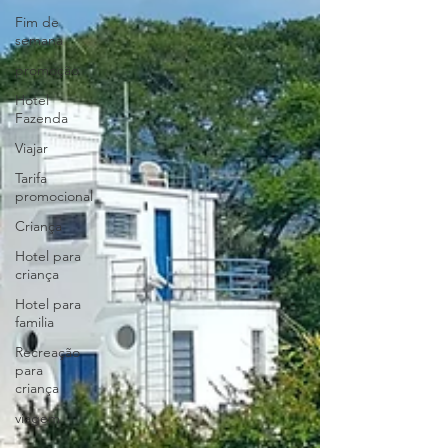
Fim de
semana
promoção
Hotel
Fazenda
Viajar
Tarifa
promocional
Criança
Hotel para
criança
Hotel para
familia
Recreação
para
criança
viagem