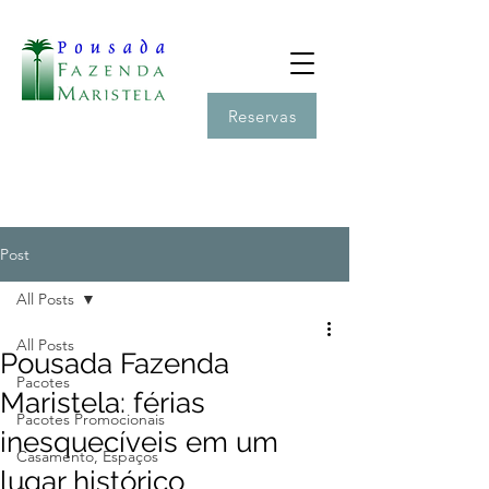
Reservas
Post
All Posts
All Posts
Pousada Fazenda
Pacotes
Maristela: férias
Pacotes Promocionais
inesquecíveis em um
Casamento, Espaços
lugar histórico