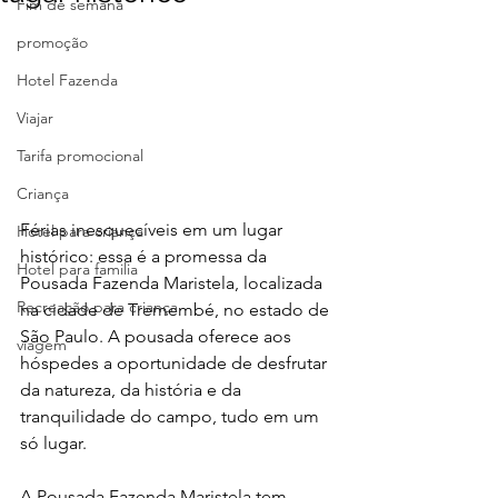
Fim de semana
promoção
Hotel Fazenda
Viajar
Tarifa promocional
Criança
Férias inesquecíveis em um lugar 
Hotel para criança
histórico: essa é a promessa da 
Hotel para familia
Pousada Fazenda Maristela, localizada 
Recreação para criança
na cidade de Tremembé, no estado de 
São Paulo. A pousada oferece aos 
viagem
hóspedes a oportunidade de desfrutar 
da natureza, da história e da 
tranquilidade do campo, tudo em um 
só lugar.
A Pousada Fazenda Maristela tem 