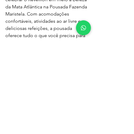
da Mata Atlântica na Pousada Fazenda 
Maristela. Com acomodações 
confortáveis, atividades ao ar livre e 
deliciosas refeições, a pousada 
oferece tudo o que você precisa para 
começar o ano novo em tranquilidade 
e harmonia com a natureza. Reserve 
agora seu pacote de Reveillon na 
Pousada Fazenda Maristela e prepare-
se para momentos inesquecíveis.
Pacote Reveillon 2023
natureza
atividades ao ar livre
caminhadas
campos do jordão
piscina
acomodações confortáveis
crianças
pousada fazenda maristela
tranquilidade
família